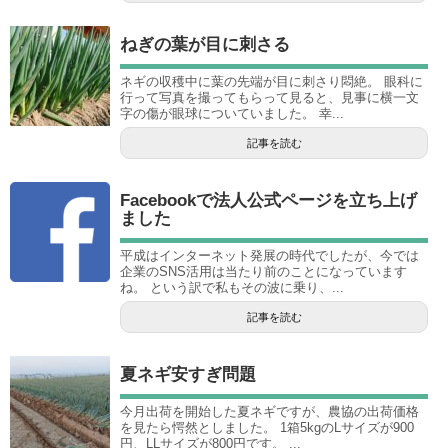
ねぎの葉が目に刺さる
ネギの収穫中に葉の先端が目に刺さり悶絶。 眼科に
行って写真を撮ってもらって見ると、見事に横一文
字の傷が眼球についていました。 幸...
記事を読む
Facebookで法人公式ページを立ち上げ
ました
平成はインターネット発展の時代でしたが、今では
企業のSNS活用は当たり前のことになっています
ね。 という訳で私もその波に乗り、...
記事を読む
夏ネギ安すぎ問題
今月出荷を開始した夏ネギですが、農協の出荷価格
を見たら愕然としました。 1箱5kgのLサイズが900
円、LLサイズが800円です。 ...