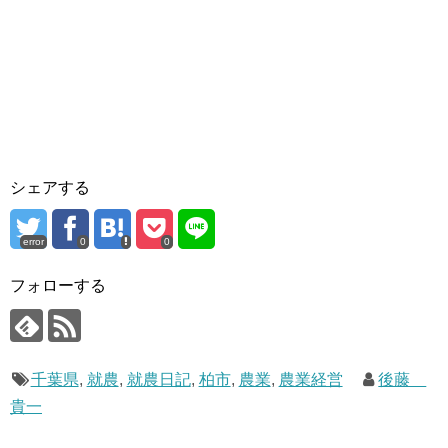
シェアする
error
0
0
フォローする
千葉県
,
就農
,
就農日記
,
柏市
,
農業
,
農業経営
後藤
貴一