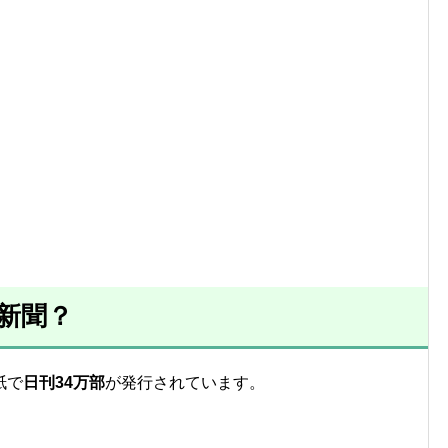
新聞？
紙で
日刊34万部
が発行されています。