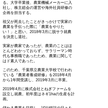
る。大学卒業後、農業機械メーカーに入
社し、株主総会の運営や海外社員研修の
企画を担当する。
祖父が死去したことがきっかけで実家の
農業を手伝った際に「農業をやりた
い！」と思い、2018年3月に脱サラ就農
を決意し退社。
実家が農家であったが、農業のことはほ
とんどわかっておらず、サラリーマン時
代も事務職であったため、農業に関して
はド素人であった。
このため、千葉県立農業大学校で行われ
ている『農業者養成研修』を2018年4月
から1年間受講し、2019年3月に卒業。
2019年4月に株式会社とねぎファームを
設立し就農。初年度はネギ1haの生産を計
画。
儲かる農業を目指し、試行錯誤の日々を