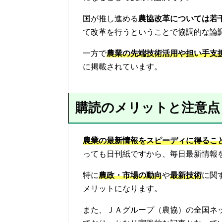
国が推し進める
農協改革については若
て改革を行うということで協調的な論
一方で
農業の先端技術活用や担い手支
に掲載されています。
購読のメリットと注意点
農業の最新情報をスピーディに得るこ
っても日刊紙ですから、毎日最新情報
特に
農政・市場の動向
や
最新技術
に関
メリットになります。
また、ＪＡグループ（農協）の全国ネ