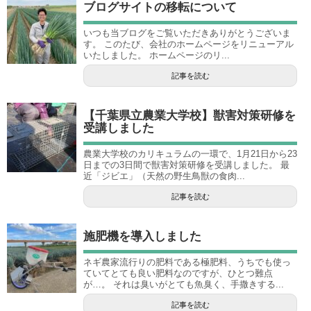
ブログサイトの移転について
いつも当ブログをご覧いただきありがとうございま
す。 このたび、会社のホームページをリニューアル
いたしました。 ホームページのリ...
記事を読む
【千葉県立農業大学校】獣害対策研修を
受講しました
農業大学校のカリキュラムの一環で、1月21日から23
日までの3日間で獣害対策研修を受講しました。 最
近「ジビエ」（天然の野生鳥獣の食肉...
記事を読む
施肥機を導入しました
ネギ農家流行りの肥料である極肥料、うちでも使っ
ていてとても良い肥料なのですが、ひとつ難点
が…。 それは臭いがとても魚臭く、手撒きする...
記事を読む