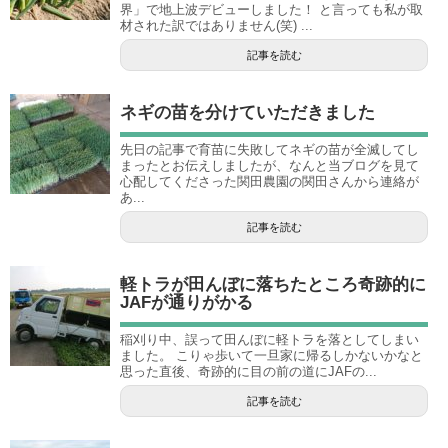
界」で地上波デビューしました！ と言っても私が取
材された訳ではありません(笑) ...
記事を読む
ネギの苗を分けていただきました
先日の記事で育苗に失敗してネギの苗が全滅してし
まったとお伝えしましたが、なんと当ブログを見て
心配してくださった関田農園の関田さんから連絡が
あ...
記事を読む
軽トラが田んぼに落ちたところ奇跡的に
JAFが通りがかる
稲刈り中、誤って田んぼに軽トラを落としてしまい
ました。 こりゃ歩いて一旦家に帰るしかないかなと
思った直後、奇跡的に目の前の道にJAFの...
記事を読む