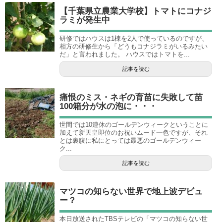
【千葉県立農業大学校】トマトにコナジ
ラミが発生中
研修ではハウスは1棟を2人で使っているのですが、
相方の研修生から「どうもコナジラミがいるみたい
だ」と言われました。 ハウスではトマトを...
記事を読む
痛恨のミス・ネギの育苗に失敗して苗
100箱分が水の泡に・・・
世間では10連休のゴールデンウィークということに
加えて新天皇即位のお祝いムード一色ですが、それ
とは裏腹に私にとっては最悪のゴールデンウィー
ク...
記事を読む
マツコの知らない世界で地上波デビュ
ー？
本日放送されたTBSテレビの「マツコの知らない世