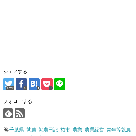
シェアする
error
0
0
フォローする
千葉県
,
就農
,
就農日記
,
柏市
,
農業
,
農業経営
,
青年等就農