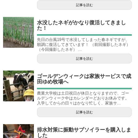
記事を読む
水没したネギがかなり復活してきまし
た！
先日の台風19号で水没してしまった春ネギですが、
順調に復活してきています！ （前回撮影したネギ）
（今回撮影したネギ） ...
記事を読む
ゴールデンウィークは家族サービスで成
田ゆめ牧場へ
農業大学校は土日祝日が休日となりますので、ゴー
ルデンウィーク中はカレンダーどおりお休みです。
入学してからの日々はかなり忙しく、家族サ...
記事を読む
排水対策に振動サブソイラーを購入しま
した