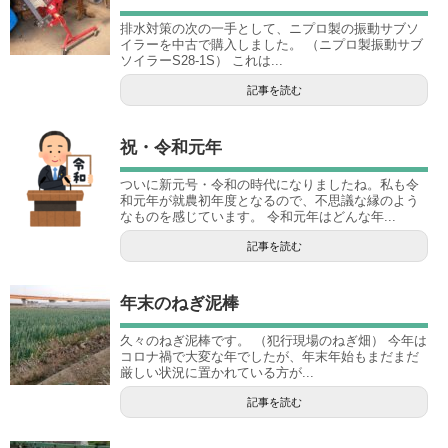
排水対策の次の一手として、ニプロ製の振動サブソ
イラーを中古で購入しました。 （ニプロ製振動サブ
ソイラーS28-1S） これは...
記事を読む
祝・令和元年
ついに新元号・令和の時代になりましたね。私も令
和元年が就農初年度となるので、不思議な縁のよう
なものを感じています。 令和元年はどんな年...
記事を読む
年末のねぎ泥棒
久々のねぎ泥棒です。 （犯行現場のねぎ畑） 今年は
コロナ禍で大変な年でしたが、年末年始もまだまだ
厳しい状況に置かれている方が...
記事を読む