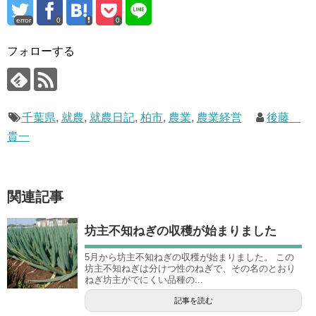
error
0
0
フォローする
千葉県
,
就農
,
就農日記
,
柏市
,
農業
,
農業経営
後藤
貴一
関連記事
坊主不知ねぎの収穫が始まりました
5月から坊主不知ねぎの収穫が始まりました。 この
坊主不知ねぎは分けつ性のねぎで、その名のとおり
ねぎ坊主がでにくい品種の...
記事を読む