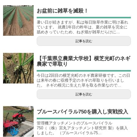
お盆前に雑草を滅殺！
暑い日が続きますが、私は毎日除草作業に明け暮れ
ています。 就農1年目の昨年は、夏の雑草を完全に
舐めきっていたため、ねぎ畑が雑草だらけに...
記事を読む
【千葉県立農業大学校】横芝光町のネギ
農家で草取り
今日は2回目の横芝光町のネギ農家研修です。この日
は来年の春に収穫予定のネギの草取りを行いまし
た。 ネギの根元に生えた草を取る作業なので...
記事を読む
ブルースパイラル750を購入し実戦投入
管理機アタッチメントのブルースパイラル
750（（株）宮丸アタッチメント研究所 製）を購入
しました。 （ブルースパイラル75...