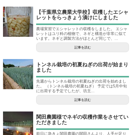
【千葉県立農業大学校】収穫したエシャ
レットをらっきょう漬けにしました
農場実習でエシャレットの収穫をしました。 エシャ
レットはユリ科の植物で、ネギと構造が非常に似て
います。ネギと調製方法がほとんど同じで、...
記事を読む
トンネル栽培の初夏ねぎの出荷が始まり
ました
先週からトンネル栽培の初夏ねぎの出荷を始めまし
た。 （トンネル栽培の初夏ねぎ） 予定では5月中旬
に出荷する予定でしたが、坊主...
記事を読む
関田農園様でネギの収穫作業をさせてい
ただきました
前日に急きょ関田農園の関田さんより、人手が足り