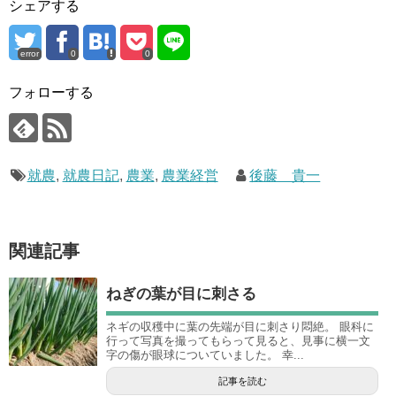
シェアする
error
0
0
フォローする
就農
,
就農日記
,
農業
,
農業経営
後藤 貴一
関連記事
ねぎの葉が目に刺さる
ネギの収穫中に葉の先端が目に刺さり悶絶。 眼科に
行って写真を撮ってもらって見ると、見事に横一文
字の傷が眼球についていました。 幸...
記事を読む