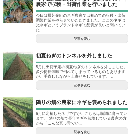
農家で収穫・出荷作業を行いました
今日は横芝光町のネギ農家では初めての収穫・出荷
調製作業をやらせていただきました。ここのネギは
光ネギというブランドネギで品質が良いと聞いてい
た...
記事を読む
初夏ねぎのトンネルを外しました
5月に出荷予定の初夏ねぎのトンネルを外しました。
多少徒長気味で倒れてしまっているものもあります
が、手直ししながら土寄せをしています。 ...
記事を読む
隣りの畑の農家にネギを褒められました
6月に定植したネギですが、こちらは順調に育ってい
ます。 隣りの畑で長年ネギを栽培している農家の方
から「こんな真っ青でい...
記事を読む