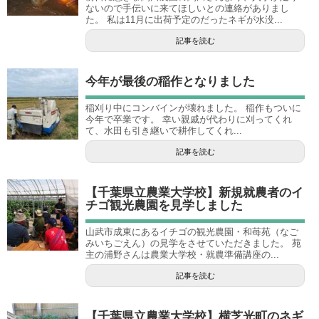
ないので手伝いに来てほしいとの連絡がありまし
た。 私は11月に出荷予定のだったネギが水没...
記事を読む
今年が最後の稲作となりました
稲刈り中にコンバインが壊れました。 稲作もついに
今年で卒業です。 幸い親戚が代わりに刈ってくれ
て、水田も引き継いで耕作してくれ...
記事を読む
【千葉県立農業大学校】新規就農者のイ
チゴ観光農園を見学しました
山武市成東にあるイチゴの観光農園・和苺苑（なご
みいちごえん）の見学をさせていただきました。 苑
主の浦野さんは農業大学校・就農準備講座の...
記事を読む
【千葉県立農業大学校】横芝光町のネギ