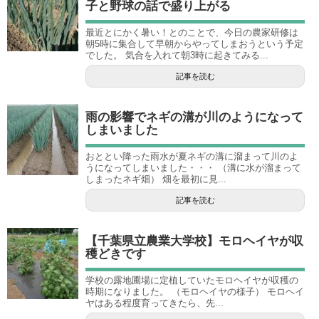
子と野球の話で盛り上がる
最近とにかく暑い！とのことで、今日の農家研修は
朝5時に集合して早朝からやってしまおうという予定
でした。 気合を入れて朝3時に起きてみる...
記事を読む
雨の影響でネギの溝が川のようになって
しまいました
おととい降った雨水が夏ネギの溝に溜まって川のよ
うになってしまいました・・・ （溝に水が溜まって
しまったネギ畑） 畑を最初に見...
記事を読む
【千葉県立農業大学校】モロヘイヤが収
穫どきです
学校の露地圃場に定植していたモロヘイヤが収穫の
時期になりました。 （モロヘイヤの様子） モロヘイ
ヤはある程度育ってきたら、先...