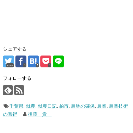
シェアする
error
0
0
フォローする
千葉県
,
就農
,
就農日記
,
柏市
,
農地の確保
,
農業
,
農業技術
の習得
後藤 貴一