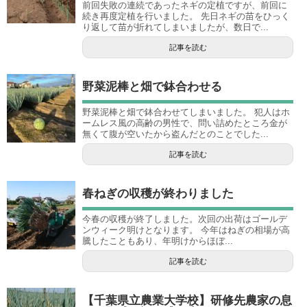
前回失敗の連続であったネギの定植ですが、前回に
続き再度定植を行いました。 先日ネギの苗をひっく
り返して苗が折れてしまいましたが、数日で...
記事を読む
野菜泥棒と畑で鉢合わせる
野菜泥棒と畑で鉢合わせてしまいました。 犯人はホ
ームレス風の高齢の男性で、問い詰めたところ金が
無くて腹が空いたから盗んだとのことでした...
記事を読む
春ねぎの収穫が終わりました
今春の収穫が終了しました。次回の出荷はゴールデ
ンウィーク明けとなります。 今年はねぎの相場が高
騰したこともあり、年明けからほぼ...
記事を読む
【千葉県立農業大学校】研修先農家の息