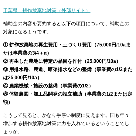
千葉県 耕作放棄地対策（外部サイト）
補助金の内容を要約すると以下の項目について、補助金の
対象になるようです。
① 耕作放棄地の再生費用・土づくり費用（75,000円/10aま
たは事業費の3/4＋α）
② 再生した農地に特定の品目を作付（25,000円/10a）
③ 用排水路、農道、暗渠排水などの整備（事業費の1/2また
は25,000円/10a）
④ 農業機械・施設の整備（事業費の1/2）
⑤ 体験農園・加工品開発の設立補助（事業費の1/2または定
額）
こうして見ると、かなり手厚い制度に見えます。国も年々
増加する耕作放棄地対策に力を入れているということでし
ょうか。