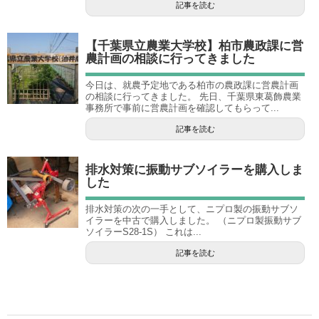
記事を読む
【千葉県立農業大学校】柏市農政課に営
農計画の相談に行ってきました
今日は、就農予定地である柏市の農政課に営農計画
の相談に行ってきました。 先日、千葉県東葛飾農業
事務所で事前に営農計画を確認してもらって...
記事を読む
排水対策に振動サブソイラーを購入しま
した
排水対策の次の一手として、ニプロ製の振動サブソ
イラーを中古で購入しました。 （ニプロ製振動サブ
ソイラーS28-1S） これは...
記事を読む