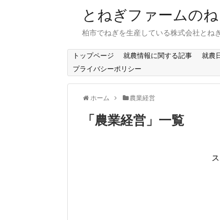
とねぎファームのね
柏市でねぎを生産している株式会社とね
トップページ
就農情報に関する記事
就農
プライバシーポリシー
ホーム
農業経営
「
農業経営
」
一覧
ス