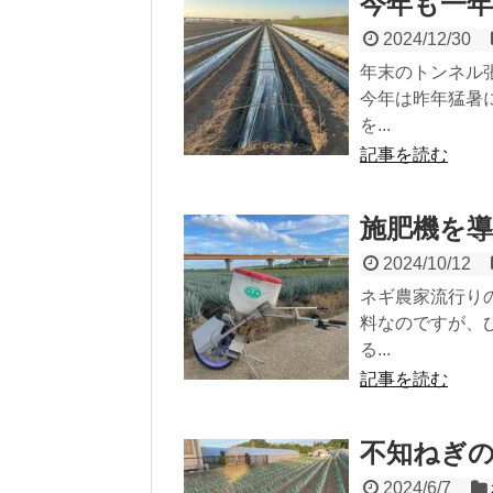
今年も一
2024/12/30
年末のトンネル
今年は昨年猛暑
を...
記事を読む
施肥機を
2024/10/12
ネギ農家流行り
料なのですが、
る...
記事を読む
不知ねぎ
2024/6/7