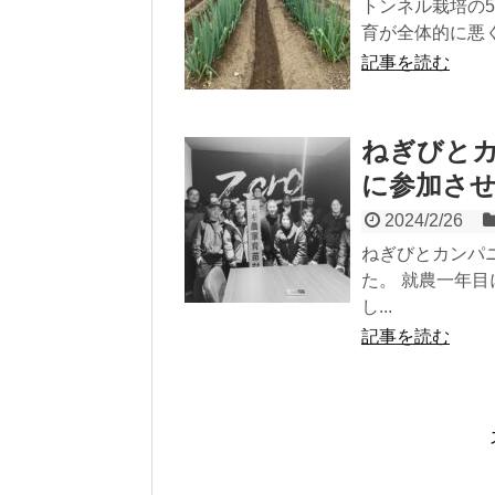
トンネル栽培の
育が全体的に悪く
記事を読む
ねぎびと
に参加さ
2024/2/26
ねぎびとカンパ
た。 就農一年
し...
記事を読む