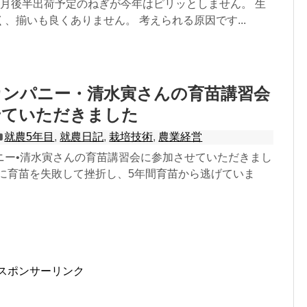
5月後半出荷予定のねぎが今年はピリッとしません。 生
、揃いも良くありません。 考えられる原因です...
カンパニー・清水寅さんの育苗講習会
せていただきました
就農5年目
,
就農日記
,
栽培技術
,
農業経営
ニー•清水寅さんの育苗講習会に参加させていただきまし
目に育苗を失敗して挫折し、5年間育苗から逃げていま
スポンサーリンク