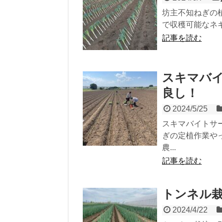
坊主不知ねぎの
で収穫可能なネギ
記事を読む
スキマバ
良し！
2024/5/25
スキマバイトサ
ぎの定植作業や
農...
記事を読む
トンネル
2024/4/22