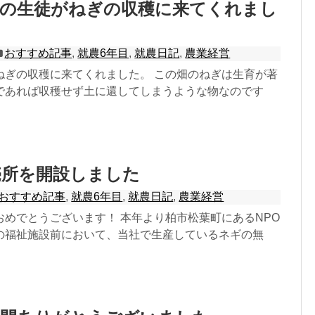
校の生徒がねぎの収穫に来てくれまし
おすすめ記事
,
就農6年目
,
就農日記
,
農業経営
ねぎの収穫に来てくれました。 この畑のねぎは生育が著
であれば収穫せず土に還してしまうような物なのです
売所を開設しました
おすすめ記事
,
就農6年目
,
就農日記
,
農業経営
おめでとうございます！ 本年より柏市松葉町にあるNPO
の福祉施設前において、当社で生産しているネギの無