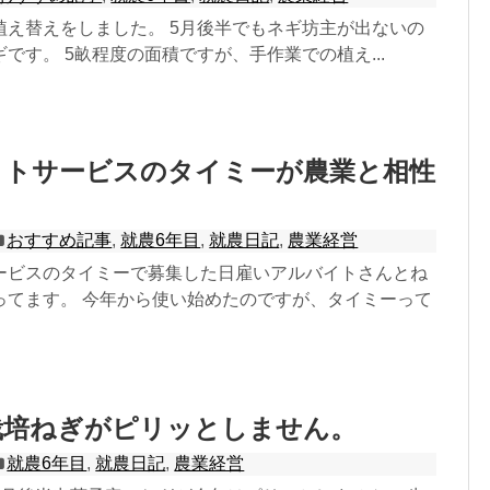
植え替えをしました。 5月後半でもネギ坊主が出ないの
です。 5畝程度の面積ですが、手作業での植え...
イトサービスのタイミーが農業と相性
おすすめ記事
,
就農6年目
,
就農日記
,
農業経営
ービスのタイミーで募集した日雇いアルバイトさんとね
ってます。 今年から使い始めたのですが、タイミーって
栽培ねぎがピリッとしません。
就農6年目
,
就農日記
,
農業経営