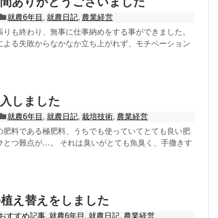
年間ありがとうございました
就農6年目
,
就農日記
,
農業経営
張りも終わり、無事に仕事納めをする事ができました。
による失敗からなかなか立ち上がれず、モチベーション
導入しました
就農6年目
,
就農日記
,
栽培技術
,
農業経営
の肥料である極肥料、うちでも使っていてとても良い肥
ひとつ難点が…。 それは臭いがとても魚臭く、手撒きす
の植え替えをしました
おすすめ記事
,
就農6年目
,
就農日記
,
農業経営