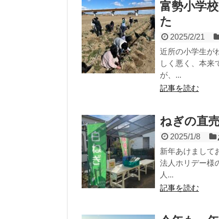
富勢小学
た
2025/2/21
近所の小学生が
しく悪く、本来
が、...
記事を読む
ねぎの直
2025/1/8
新年あけまして
法人ホリデー様
人...
記事を読む