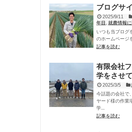
ブログサ
2025/9/11
年目
,
就農情報に
いつも当ブログ
のホームページを
記事を読む
有限会社
学をさせ
2025/3/5
今話題の会社で
ヤード様の作業
学...
記事を読む