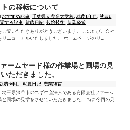
イトの移転について
おすすめ記事
,
千葉県立農業大学校
,
就農1年目
,
就農6
関する記事
,
就農日記
,
栽培技術
,
農業経営
をご覧いただきありがとうございます。 このたび、会社
リニューアルいたしました。 ホームページのリ...
ファームヤード様の作業場と圃場の見
ていただきました。
就農6年目
,
就農日記
,
農業経営
、埼玉県深谷市のネギ生産法人である有限会社ファーム
場と圃場の見学をさせていただきました。 特に今回の見