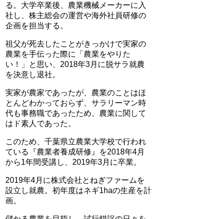
る。大学卒業後、農業機械メーカーに入
社し、株主総会の運営や海外社員研修の
企画を担当する。
祖父が死去したことがきっかけで実家の
農業を手伝った際に「農業をやりた
い！」と思い、2018年3月に脱サラ就農
を決意し退社。
実家が農家であったが、農業のことはほ
とんどわかっておらず、サラリーマン時
代も事務職であったため、農業に関して
はド素人であった。
このため、千葉県立農業大学校で行われ
ている『農業者養成研修』を2018年4月
から1年間受講し、2019年3月に卒業。
2019年4月に株式会社とねぎファームを
設立し就農。初年度はネギ1haの生産を計
画。
儲かる農業を目指し、試行錯誤の日々を