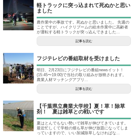
軽トラックに突っ込まれて死ぬかと思い
ました
農作業中の事故です。死ぬかと思いました。 先週の
ことですが、ハイクリブームの給水作業中に高齢者
が運転する軽トラックが突っ込んできました...
記事を読む
フジテレビの番組取材を受けました
明日、2月23日にフジテレビの番組newsイット！
(15:45〜19:00)で当社の取り組みが放映されます。
農業人材マッチングアプリ...
記事を読む
【千葉県立農業大学校】夏！草！除草
剤！ 夏は雑草との戦いです
夏はとんでもない勢いで雑草が伸びてきています。
最近忙しくて学校の畑も草が伸び放題になってしま
っていますので、いい加減除草しなければな...