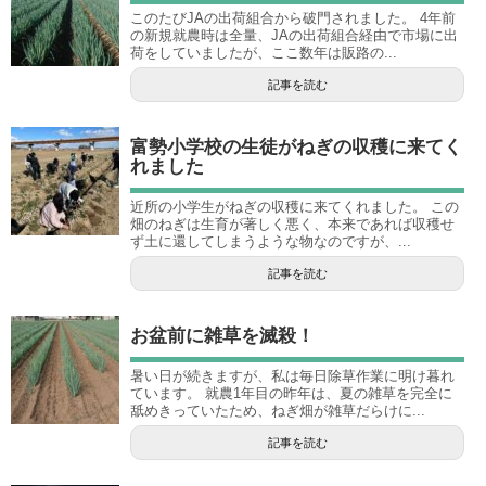
このたびJAの出荷組合から破門されました。 4年前
の新規就農時は全量、JAの出荷組合経由で市場に出
荷をしていましたが、ここ数年は販路の...
記事を読む
富勢小学校の生徒がねぎの収穫に来てく
れました
近所の小学生がねぎの収穫に来てくれました。 この
畑のねぎは生育が著しく悪く、本来であれば収穫せ
ず土に還してしまうような物なのですが、...
記事を読む
お盆前に雑草を滅殺！
暑い日が続きますが、私は毎日除草作業に明け暮れ
ています。 就農1年目の昨年は、夏の雑草を完全に
舐めきっていたため、ねぎ畑が雑草だらけに...
記事を読む