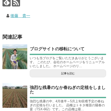
後藤 貴一
関連記事
ブログサイトの移転について
いつも当ブログをご覧いただきありがとうございま
す。 このたび、会社のホームページをリニューアル
いたしました。 ホームページのリ...
記事を読む
強烈な残暑のなか春ねぎの定植をしまし
た
強烈な残暑の中、4月後半～5月上旬収穫予定の春ね
ぎの定植を行いました。 品種はトキタ種苗の陽春の
宴（TSX-662）です。この品種は最...